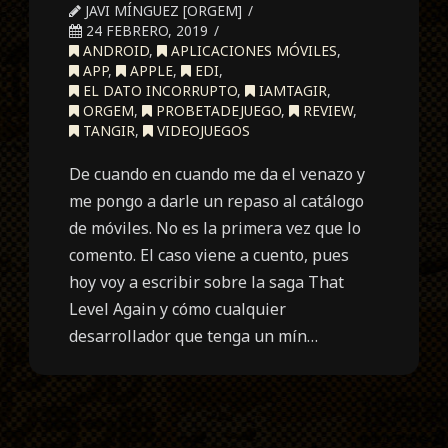
JAVI MÍNGUEZ [ORGEM]
24 FEBRERO, 2019
ANDROID
,
APLICACIONES MÓVILES
,
APP
,
APPLE
,
EDI
,
EL DATO INCORRUPTO
,
IAMTAGIR
,
ORGEM
,
PROBETADEJUEGO
,
REVIEW
,
TANGIR
,
VIDEOJUEGOS
De cuando en cuando me da el venazo y
me pongo a darle un repaso al catálogo
de móviles. No es la primera vez que lo
comento. El caso viene a cuento, pues
hoy voy a escribir sobre la saga That
Level Again y cómo cualquier
desarrollador que tenga un mín…