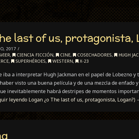
he last of us, protagonista,
O, 2017
VIER
,
CIENCIA FICCIÓN
,
CINE
,
COSECHADORES
,
HUGH JA
ERCE
,
SUPERHÉROES
,
WESTERN
,
X-23
ue iba a interpretar Hugh Jackman en el papel de Lobezno y
haber visto una buena película y de una mezcla de enfado y 
que inevitablemente habrá destripes de momentos importante
guir leyendo
Logan ¿o The last of us, protagonista, Logan?)
ng