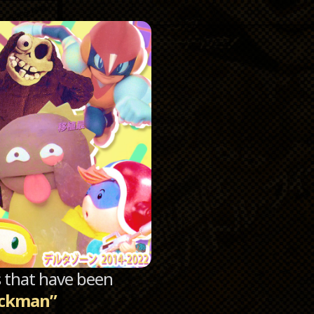
Catego
Archi
sts that have been
ackman”