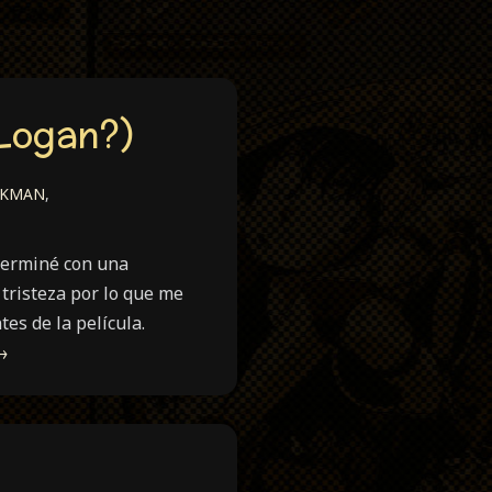
 Logan?)
CKMAN
,
 terminé con una
tristeza por lo que me
s de la película.
→