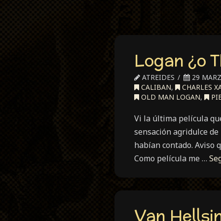
Logan ¿o T
ATREIDES
29 MARZ
CALIBAN
,
CHARLES XA
OLD MAN LOGAN
,
PI
Vi la última película q
sensación agridulce de 
habían contado. Aviso 
Como película me …
Se
Van Hellsi