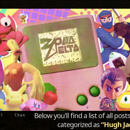
Below you'll find a list of all po
e?
Chan
categorized as
“Hugh J