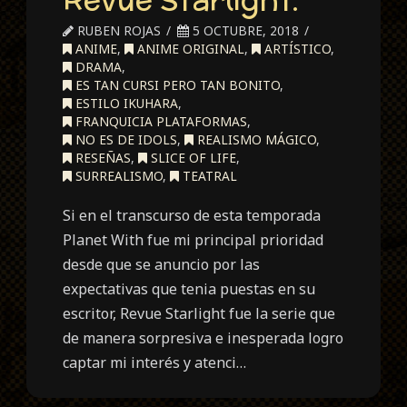
RUBEN ROJAS
5 OCTUBRE, 2018
ANIME
,
ANIME ORIGINAL
,
ARTÍSTICO
,
DRAMA
,
ES TAN CURSI PERO TAN BONITO
,
ESTILO IKUHARA
,
FRANQUICIA PLATAFORMAS
,
NO ES DE IDOLS
,
REALISMO MÁGICO
,
RESEÑAS
,
SLICE OF LIFE
,
SURREALISMO
,
TEATRAL
Si en el transcurso de esta temporada
Planet With fue mi principal prioridad
desde que se anuncio por las
expectativas que tenia puestas en su
escritor, Revue Starlight fue la serie que
de manera sorpresiva e inesperada logro
captar mi interés y atenci…