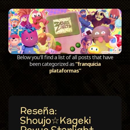
C
Below you'll find a list of all posts that have
been categorized as
“franquicia
plataformas”
Reseña:
Shoujo☆Kageki
Revue Starlight.