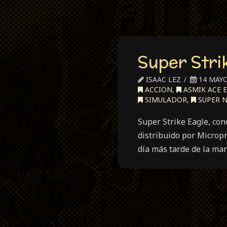
Super Stri
ISAAC LEZ
14 MAYO
ACCION
,
ASMIK ACE 
SIMULADOR
,
SUPER 
Super Strike Eagle, co
distribuido por Microp
día más tarde de la ma