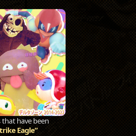
Catego
Archi
sts that have been
trike Eagle”