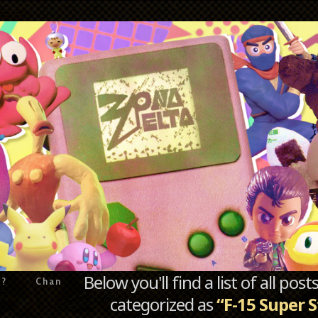
Below you'll find a list of all po
e?
Chan
categorized as
“F-15 Super S