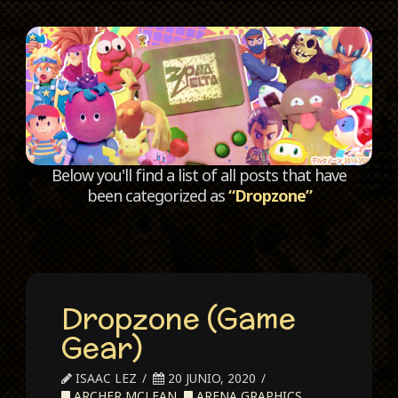
C
Below you'll find a list of all posts that have
been categorized as
“Dropzone”
Dropzone (Game
Gear)
ISAAC LEZ
20 JUNIO, 2020
ARCHER MCLEAN
,
ARENA GRAPHICS
,