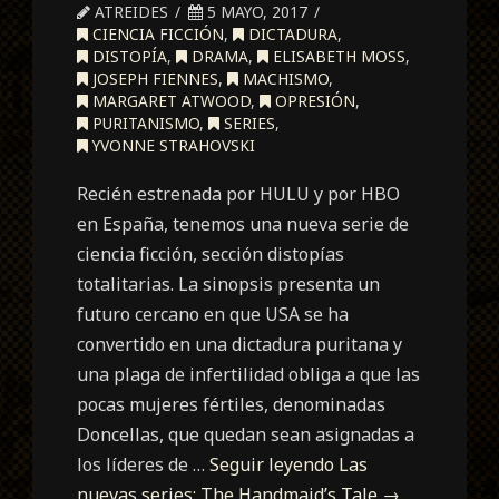
ATREIDES
5 MAYO, 2017
CIENCIA FICCIÓN
,
DICTADURA
,
DISTOPÍA
,
DRAMA
,
ELISABETH MOSS
,
JOSEPH FIENNES
,
MACHISMO
,
MARGARET ATWOOD
,
OPRESIÓN
,
PURITANISMO
,
SERIES
,
YVONNE STRAHOVSKI
Recién estrenada por HULU y por HBO
en España, tenemos una nueva serie de
ciencia ficción, sección distopías
totalitarias. La sinopsis presenta un
futuro cercano en que USA se ha
convertido en una dictadura puritana y
una plaga de infertilidad obliga a que las
pocas mujeres fértiles, denominadas
Doncellas, que quedan sean asignadas a
los líderes de …
Seguir leyendo
Las
nuevas series: The Handmaid’s Tale
→