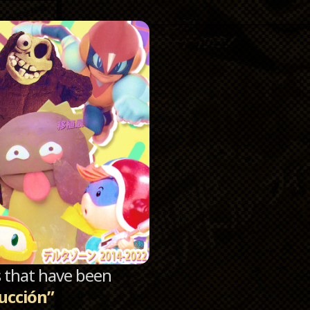
Catego
Archi
sts that have been
ucción”