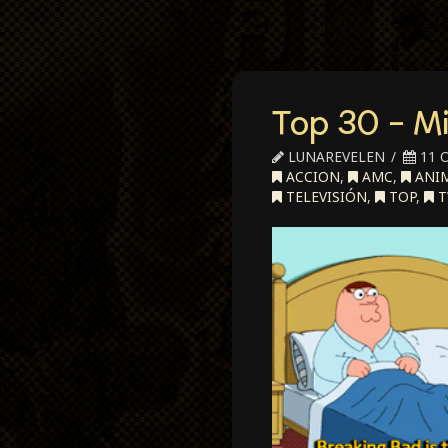
Top 30 – Mi
LUNAREVELEN
11 
ACCION
,
AMC
,
ANI
TELEVISIÓN
,
TOP
,
T