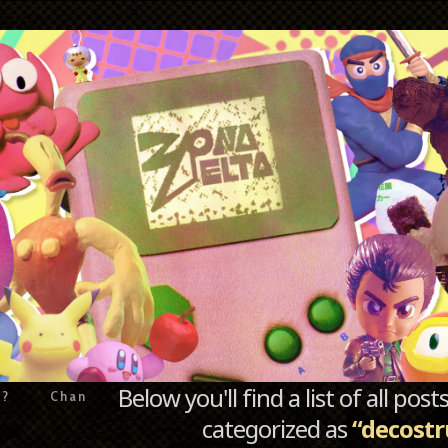
Below you'll find a list of all po
e?
Chan
categorized as
“decostr