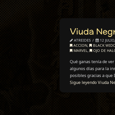
Viuda Neg
ATREIDES
12 JULIO
ACCION
,
BLACK WID
MARVEL
,
OJO DE HAL
Qué ganas tenía de ver
algunos días para la i
posibles gracias a que 
Sigue leyendo
Viuda N