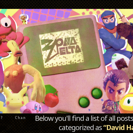
Below you'll find a list of all po
e?
Chan
categorized as
“David H