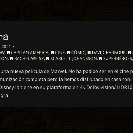
ra
, 2021
OW
,
CAPITÁN AMÉRICA
,
CINE
,
CÓMIC
,
DAVID HARBOUR
,
CÓN
,
RACHEL WEISZ
,
SCARLETT JOHANSSON
,
SUPERHÉROES
 una nueva película de Marvel. No ha podido ser en el cine 
nmunización completa pero la hemos disfrutado en casa con 
Disney la tiene en su plataforma en 4K Dolby vision/ HDR10 
egra