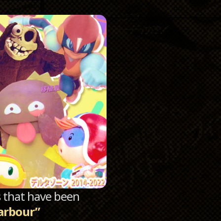
Catego
Archi
sts that have been
arbour”