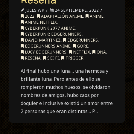
JULES WK
24 SEPTIEMBRE, 2022
2022
,
ADAPTACIÓN ANIME
,
ANIME
,
ANIME NETFLIX
,
CYBERPUNK 2077 ANIME
,
CYBERPUNK: EDGERUNNERS
,
DAVID MARTINEZ
,
EDGERUNNERS
,
EDGERUNNERS ANIME
,
GORE
,
LUCY EDGERUNNERS
,
NETFLIX
,
ONA
,
RESEÑA
,
SCI FI
,
TRIGGER
Al final hubo una luna… una hermosa y
brillante luna. Pero antes de ello se
rompieron muchos huesos, se olvidaron
nombres de amigos, hubo caos por
doquier e inclusive existió un amor entre
2 personas que eran distintas… P…