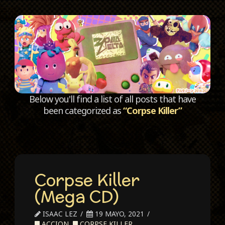
C
Below you'll find a list of all posts that have
been categorized as
“Corpse Killer”
Corpse Killer
(Mega CD)
ISAAC LEZ
19 MAYO, 2021
ACCION
,
CORPSE KILLER
,