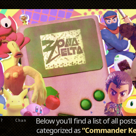
Below you'll find a list of all po
e?
Chan
categorized as
“Commander Ke