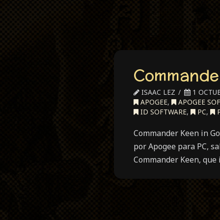
Commander
ISAAC LEZ
1 OCTUB
APOGEE
,
APOGEE SO
ID SOFTWARE
,
PC
,
P
Commander Keen in Good
por Apogee para PC, sal
Commander Keen, que in