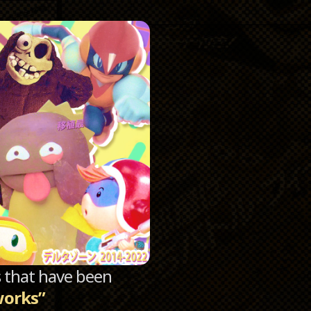
Catego
Archi
sts that have been
works”