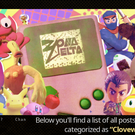
Below you'll find a list of all po
e?
Chan
categorized as
“Clove