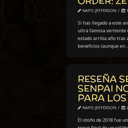
ORDER: Z
NAPO JEFFERSON
1
Si has llegado a este a
ultra famosa vertiente
estado arriba año tras 
beneficios (aunque en 
RESEÑA S
SENPAI N
PARA LOS
NAPO JEFFERSON
2
El otoño de 2018 fue u
toque final de un sólid