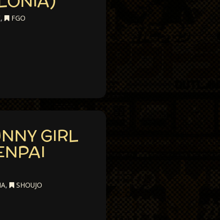
LONIA)
E
,
FGO
NNY GIRL
ENPAI
ÑA
,
SHOUJO