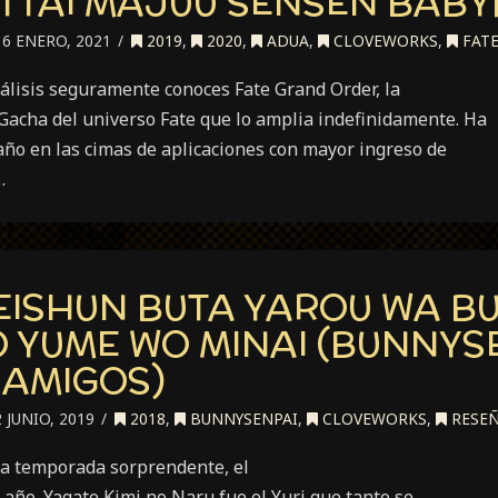
ETTAI MAJUU SENSEN BABY
6 ENERO, 2021
2019
,
2020
,
ADUA
,
CLOVEWORKS
,
FAT
nálisis seguramente conoces Fate Grand Order, la
 Gacha del universo Fate que lo amplia indefinidamente. Ha
año en las cimas de aplicaciones con mayor ingreso de
…
EISHUN BUTA YAROU WA BU
O YUME WO MINAI (BUNNYS
 AMIGOS)
 JUNIO, 2019
2018
,
BUNNYSENPAI
,
CLOVEWORKS
,
RESE
na temporada sorprendente, el
o año. Yagate Kimi no Naru fue el Yuri que tanto se