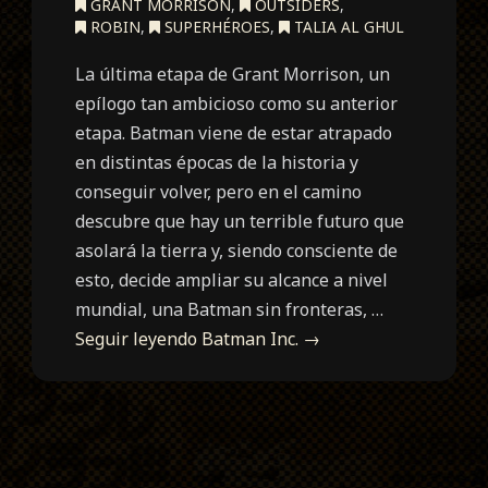
GRANT MORRISON
,
OUTSIDERS
,
ROBIN
,
SUPERHÉROES
,
TALIA AL GHUL
La última etapa de Grant Morrison, un
epílogo tan ambicioso como su anterior
etapa. Batman viene de estar atrapado
en distintas épocas de la historia y
conseguir volver, pero en el camino
descubre que hay un terrible futuro que
asolará la tierra y, siendo consciente de
esto, decide ampliar su alcance a nivel
mundial, una Batman sin fronteras, …
Seguir leyendo
Batman Inc.
→