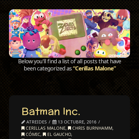
C
Below you'll find a list of all posts that have
been categorized as
“Cerillas Malone”
Batman Inc.
ATREIDES
13 OCTUBRE, 2016
CERILLAS MALONE
,
CHRIS BURNHAMM
,
CÓMIC
,
EL GAUCHO
,