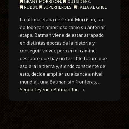
GRANT MORRISON
,
OUTSIDERS
,
ROBIN
,
SUPERHÉROES
,
TALIA AL GHUL
La última etapa de Grant Morrison, un
epílogo tan ambicioso como su anterior
etapa. Batman viene de estar atrapado
en distintas épocas de la historia y
conseguir volver, pero en el camino
descubre que hay un terrible futuro que
asolará la tierra y, siendo consciente de
esto, decide ampliar su alcance a nivel
mundial, una Batman sin fronteras, …
Seguir leyendo
Batman Inc.
→