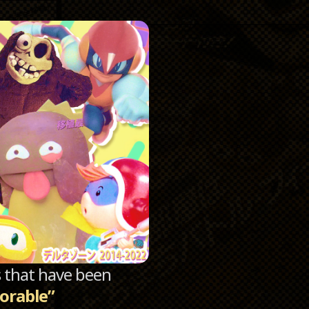
Catego
Archi
sts that have been
dorable”