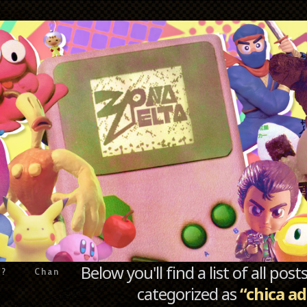
Below you'll find a list of all po
e?
Chan
categorized as
“chica a