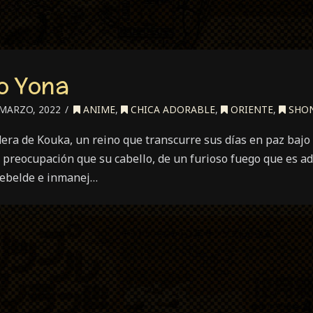
o Yona
MARZO, 2022
ANIME
,
CHICA ADORABLE
,
ORIENTE
,
SHO
ra de Kouka, un reino que transcurre sus días en paz bajo e
s preocupación que su cabello, de un furioso fuego que es a
 rebelde e inmanej…