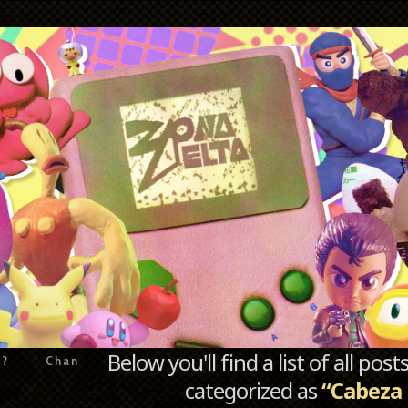
Below you'll find a list of all po
e?
Chan
categorized as
“Cabeza