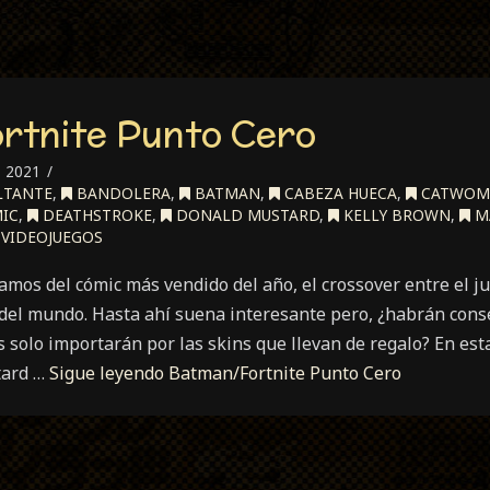
rtnite Punto Cero
, 2021
LTANTE
,
BANDOLERA
,
BATMAN
,
CABEZA HUECA
,
CATWOM
IC
,
DEATHSTROKE
,
DONALD MUSTARD
,
KELLY BROWN
,
M
VIDEOJUEGOS
mos del cómic más vendido del año, el crossover entre el j
el mundo. Hasta ahí suena interesante pero, ¿habrán cons
s solo importarán por las skins que llevan de regalo? En esta
tard …
Sigue leyendo
Batman/Fortnite Punto Cero