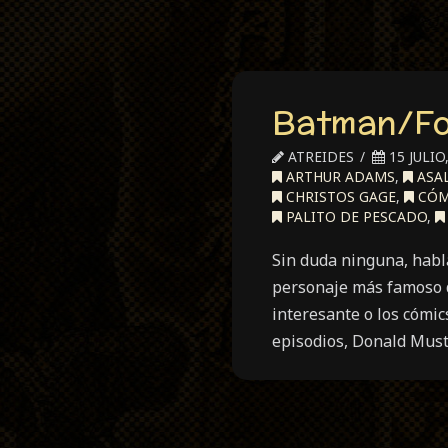
Batman/Fo
ATREIDES
15 JULIO
ARTHUR ADAMS
,
ASA
CHRISTOS GAGE
,
CÓM
PALITO DE PESCADO
,
Sin duda ninguna, habla
personaje más famoso d
interesante o los cómic
episodios, Donald Mus