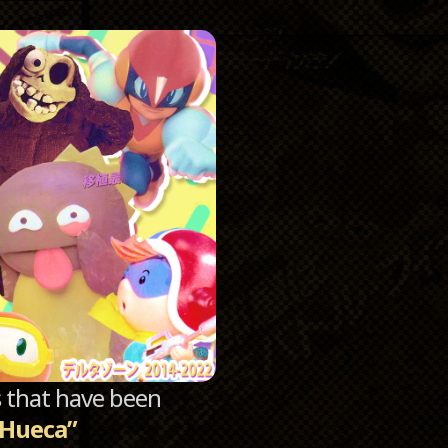
Catego
Archi
sts that have been
 Hueca”