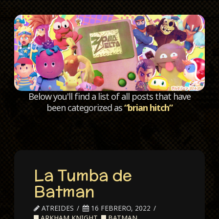
C
Below you'll find a list of all posts that have
been categorized as
“brian hitch”
La Tumba de
Batman
ATREIDES
16 FEBRERO, 2022
ARKHAM KNIGHT
,
BATMAN
,