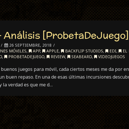
 Análisis [ProbetaDeJuego]
26 SEPTIEMBRE, 2018
NES MÓVILES
,
APP
,
APPLE
,
BACKFLIP STUDIOS
,
EDI
,
EL
O
,
PROBETADEJUEGO
,
REVIEW
,
SEABEARD
,
VIDEOJUEGOS
 buenos juegos para móvil, cada ciertos meses me da por ent
 un buen repaso. En una de esas últimas incursiones descub
 y la verdad es que me d…