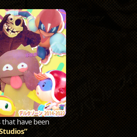
Catego
Archi
sts that have been
 Studios”