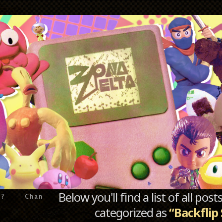
Below you'll find a list of all po
e?
Chan
categorized as
“Backflip