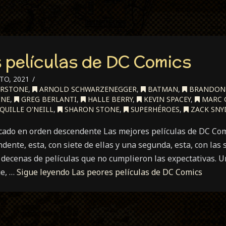
 películas de DC Comics
TO, 2021
ERSTONE
,
ARNOLD SCHWARZENEGGER
,
BATMAN
,
BRANDON
INE
,
GREG BERLANTI
,
HALLE BERRY
,
KEVIN SPACEY
,
MARC 
QUILLE O'NEILL
,
SHARON STONE
,
SUPERHÉROES
,
ZACK SNY
cado en orden descendente Las mejores películas de DC Co
dente, esta, con siete de ellas y una segunda, esta, con las 
decenas de películas que no cumplieron las expectativas. U
ue, …
Sigue leyendo
Las peores películas de DC Comics