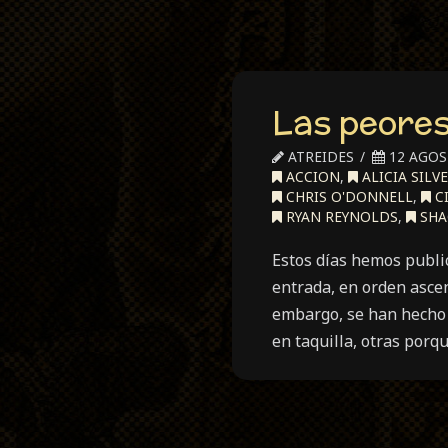
Las peores
ATREIDES
12 AGOS
ACCION
,
ALICIA SILV
CHRIS O'DONNELL
,
C
RYAN REYNOLDS
,
SHA
Estos días hemos publi
entrada, en orden ascen
embargo, se han hecho 
en taquilla, otras porq