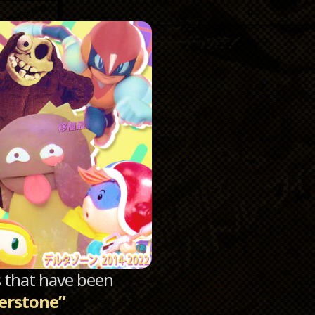
Catego
Archi
sts that have been
lverstone”