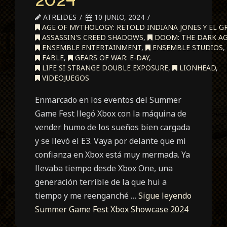
ATREIDES
10 JUNIO, 2024
AGE OF MYTHOLOGY: RETOLD INDIANA JONES Y EL G
ASSASSIN'S CREED SHADOWS
,
DOOM: THE DARK A
ENSEMBLE ENTERTAINMENT
,
ENSEMBLE STUDIOS
FABLE
,
GEARS OF WAR: E-DAY
,
LIFE SI STRANGE DOUBLE EXPOSURE
,
LIONHEAD
,
VIDEOJUEGOS
Enmarcado en los eventos del Summer
Game Fest llegó Xbox con la máquina de
vender humo de los sueños bien cargada
y se llevó el E3. Vaya por delante que mi
confianza en Xbox está muy mermada. Ya
llevaba tiempo desde Xbox One, una
generación terrible de la que hui a
tiempo y me reenganché …
Sigue leyendo
Summer Game Fest Xbox Showcase 2024