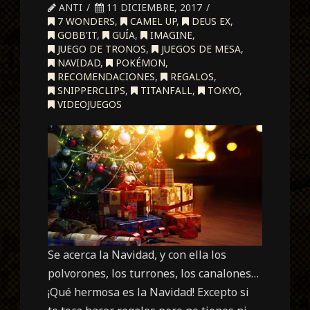
ANTI
11 DICIEMBRE, 2017
7 WONDERS
,
CAMEL UP
,
DEUS EX
,
GOBB'IT
,
GUÍA
,
IMAGINE
,
JUEGO DE TRONOS
,
JUEGOS DE MESA
,
NAVIDAD
,
POKÉMON
,
RECOMENDACIONES
,
REGALOS
,
SNIPPERCLIPS
,
TITANFALL
,
TOKYO
,
VIDEOJUEGOS
Se acerca la Navidad, y con ella los
polvorones, los turrones, los canalones…
¡Qué hermosa es la Navidad! Excepto si