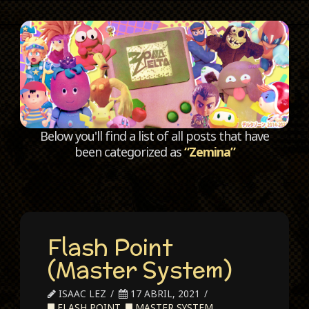
C
Below you'll find a list of all posts that have
been categorized as
“Zemina”
Flash Point
(Master System)
ISAAC LEZ
17 ABRIL, 2021
FLASH POINT
,
MASTER SYSTEM
,