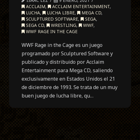
ISAAC LEZ
9 ENERO, 2021
ACCLAIM
,
ACCLAIM ENTERTAINMENT
,
LUCHA
,
LUCHA LIBRE
,
MEGA CD
,
SCULPTURED SOFTWARE
,
SEGA
,
SEGA CD
,
WRESTLING
,
WWF
,
WWF RAGE IN THE CAGE
WWF Rage in the Cage es un juego
programado por Sculptured Software y
publicado y distribuido por Acclaim
Entertainment para Mega CD, saliendo
exclusivamente en Estados Unidos el 21
de diciembre de 1993. Se trata de un muy
buen juego de lucha libre, qu…