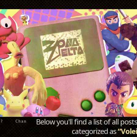
Below you'll find a list of all po
e?
Chan
categorized as
“Vole