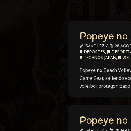
Popeye no 
ISAAC LEZ
28 AGOS
DEPORTES
,
DEPORTI
TECHNOS JAPAN
,
VOL
Popeye no Beach Volley
Game Gear, saliendo exc
voleibol protagonizado
Popeye no 
ISAAC LEZ
28 AGOS