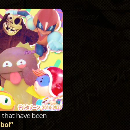
Catego
Archi
sts that have been
ibol”