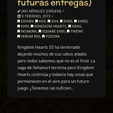
futuras entregas)
JAVI MÍNGUEZ [ORGEM]
9 FEBRERO, 2019
DISNEY
,
KH3
,
KH4
,
KHIII
,
KHIIII
,
KHIV
,
KINGDOM HEARTS
,
NEKU
,
NOMURA
,
SQUARE ENIX
,
TWEWY
,
VERUM REX
,
YOZORA
Kingdom Hearts III ha terminado
dejando muchos de sus cabos atados
pero todos sabemos que no es el final. La
saga de Xehanort termina pero Kingdom
Hearts continúa y todavía hay cosas que
permanecen en el aire para un futuro
juego. ¿Tenemos las suficien…