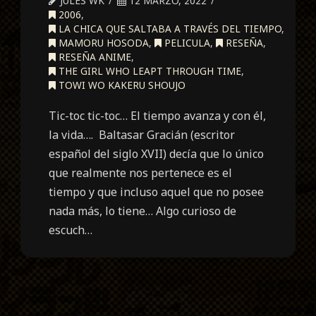
JULES WK
12 MARZO, 2022
2006
,
LA CHICA QUE SALTABA A TRAVÉS DEL TIEMPO
,
MAMORU HOSODA
,
PELICULA
,
RESEÑA
,
RESEÑA ANIME
,
THE GIRL WHO LEAPT THROUGH TIME
,
TOWI WO KAKERU SHOUJO
Tic-toc tic-toc… El tiempo avanza y con él,
la vida…. Baltasar Gracián (escritor
español del siglo XVII) decía que lo único
que realmente nos pertenece es el
tiempo y que incluso aquel que no posee
nada más, lo tiene… Algo curioso de
escuch…