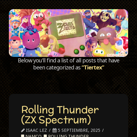
C
Below you'll find a list of all posts that have
been categorized as
“Tiertex”
Rolling Thunder
(ZX Spectrum)
ISAAC LEZ
5 SEPTIEMBRE, 2025
NAMCO
,
ROLLING THUNDER
,