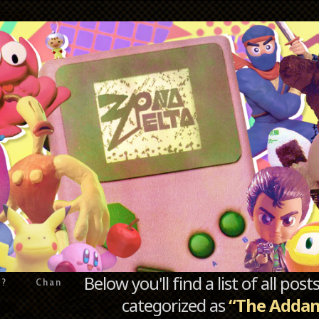
Below you'll find a list of all po
e?
Chan
categorized as
“The Addam