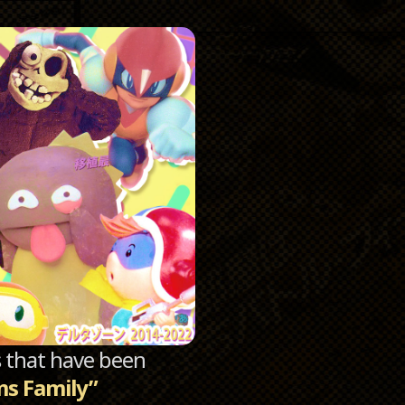
Catego
Archi
sts that have been
s Family”