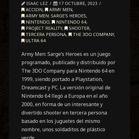
ISAAC LEZ
17 OCTUBRE, 2023
ACCION
,
ARMY MEN
,
ARMY MEN: SARGE'S HEROES
,
NINTENDO
,
NINTENDO 64
,
PROJECT REALITY
,
SHOOTER
,
TERCERA PERSONA
,
THE 3DO COMPANY
,
ULTRA 64
Army Men: Sarge’s Heroes es un juego
programado, publicado y distribuido por
The 3DO Company para Nintendo 64 en
1999, siendo portado a Playstation,
Dreamcast y PC. La versión original de
Nintendo 64 llegó a Europa en el año
2000, en forma de un interesante y
divertido shooter en tercera persona
basado en los juguetes del mismo
nombre, unos soldaditos de plástico
verde.