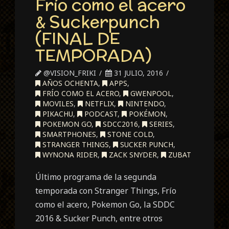
Frío como el acero
& Suckerpunch
(FINAL DE
TEMPORADA)
@VISION_FRIKI
31 JULIO, 2016
AÑOS OCHENTA
,
APPS
,
FRÍO COMO EL ACERO
,
GWENPOOL
,
MOVILES
,
NETFLIX
,
NINTENDO
,
PIKACHU
,
PODCAST
,
POKÉMON
,
POKEMON GO
,
SDCC2016
,
SERIES
,
SMARTPHONES
,
STONE COLD
,
STRANGER THINGS
,
SUCKER PUNCH
,
WYNONA RIDER
,
ZACK SNYDER
,
ZUBAT
Último programa de la segunda
temporada con Stranger Things, Frío
como el acero, Pokemon Go, la SDDC
2016 & Sucker Punch, entre otros