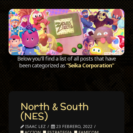
C
Below you'll find a list of all posts that have
been categorized as
“Seika Corporation”
North & South
(NES)
ISAAC LEZ
23 FEBRERO, 2022
ACCION
,
ESTRATEGIA
,
FAMICOM
,