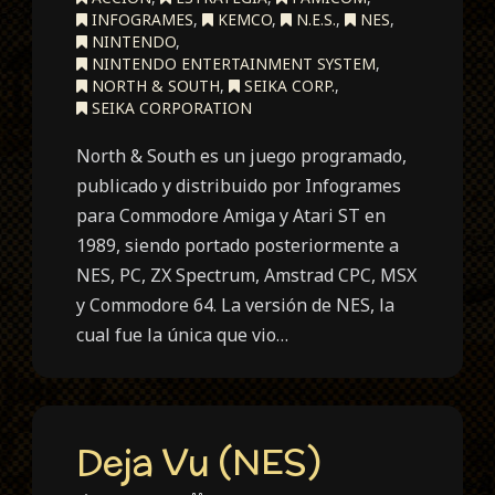
INFOGRAMES
,
KEMCO
,
N.E.S.
,
NES
,
NINTENDO
,
NINTENDO ENTERTAINMENT SYSTEM
,
NORTH & SOUTH
,
SEIKA CORP.
,
SEIKA CORPORATION
North & South es un juego programado,
publicado y distribuido por Infogrames
para Commodore Amiga y Atari ST en
1989, siendo portado posteriormente a
NES, PC, ZX Spectrum, Amstrad CPC, MSX
y Commodore 64. La versión de NES, la
cual fue la única que vio…
Deja Vu (NES)