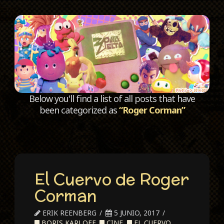
C
Below you'll find a list of all posts that have
been categorized as
“Roger Corman”
El Cuervo de Roger
Corman
ERIK REENBERG
5 JUNIO, 2017
BORIS KARLOFF
,
CINE
,
EL CUERVO
,