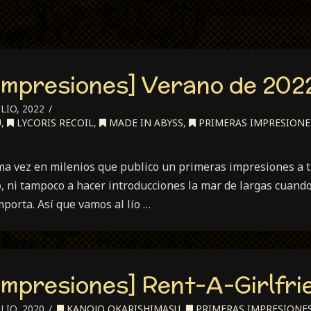
Impresiones] Verano de 202
LIO, 2022
U
,
LYCORIS RECOIL
,
MADE IN ABYSS
,
PRIMERAS IMPRESIONE
ima vez en milenios que publico un primeras impresiones a 
 ni tampoco a hacer introducciones la mar de largas cuando
mporta. Así que vamos al lío …
Impresiones] Rent-A-Girlfri
LIO, 2020
KANOJO OKARISHIMASU
,
PRIMERAS IMPRESIONE