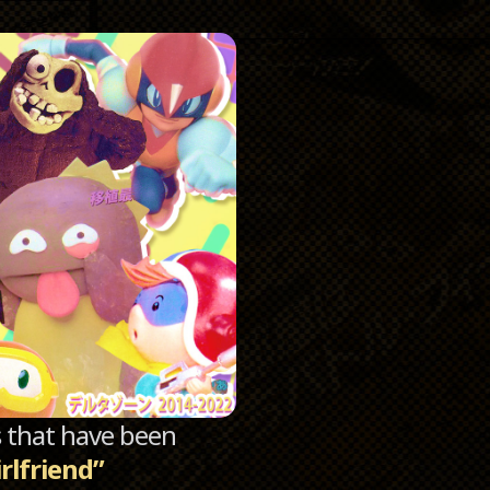
Catego
Archi
sts that have been
rlfriend”