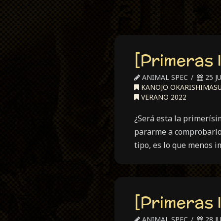
[Primeras 
ANIMAL SPEC
25 JU
KANOJO OKARISHIMAS
VERANO 2022
¿Será esta la primerís
pararme a comprobarlo,
tipo, es lo que menos i
[Primeras 
ANIMAL SPEC
28 JU