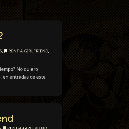
2
S
,
RENT-A-GIRLFRIEND
,
tiempo? No quiero
, en entradas de este
end
S
,
RENT-A-GIRLFRIEND