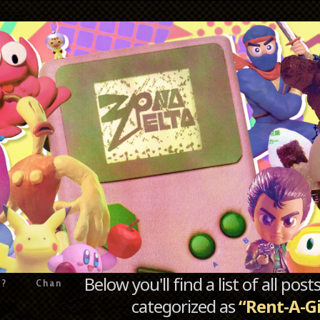
Below you'll find a list of all po
e?
Chan
categorized as
“Rent-A-Gi