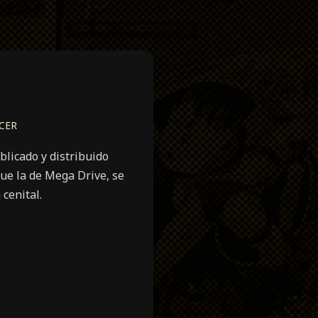
CER
licado y distribuido
ue la de Mega Drive, se
cenital.