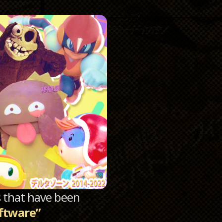
Catego
Archi
sts that have been
ftware”