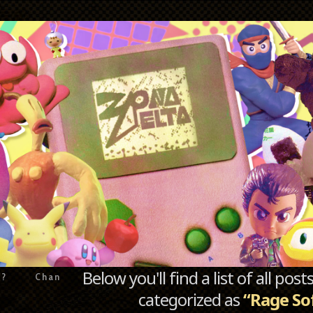
Below you'll find a list of all po
e?
Chan
categorized as
“Rage So