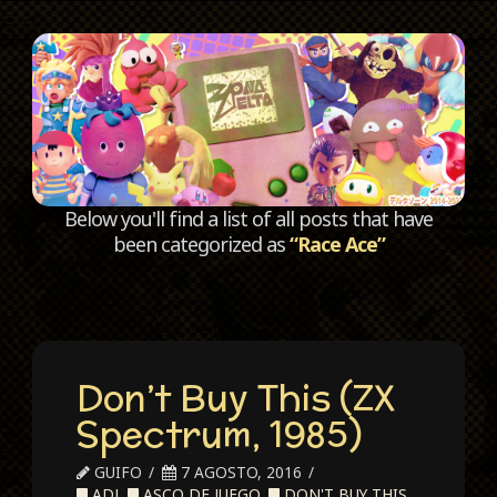
C
Below you'll find a list of all posts that have
been categorized as
“Race Ace”
Don’t Buy This (ZX
Spectrum, 1985)
GUIFO
7 AGOSTO, 2016
ADJ
,
ASCO DE JUEGO
,
DON'T BUY THIS
,