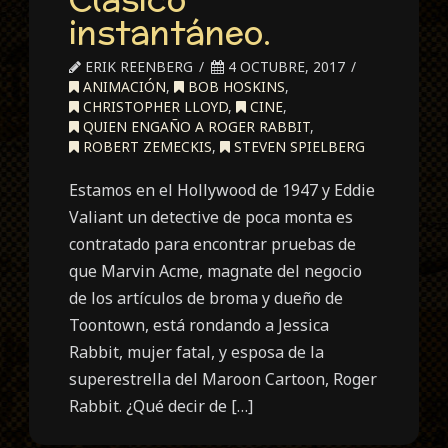
instantáneo.
ERIK REENBERG
4 OCTUBRE, 2017
ANIMACIÓN
,
BOB HOSKINS
,
CHRISTOPHER LLOYD
,
CINE
,
QUIEN ENGAÑO A ROGER RABBIT
,
ROBERT ZEMECKIS
,
STEVEN SPIELBERG
Estamos en el Hollywood de 1947 y Eddie
Valiant un detective de poca monta es
contratado para encontrar pruebas de
que Marvin Acme, magnate del negocio
de los artículos de broma y dueño de
Toontown, está rondando a Jessica
Rabbit, mujer fatal, y esposa de la
superestrella del Maroon Cartoon, Roger
Rabbit. ¿Qué decir de […]