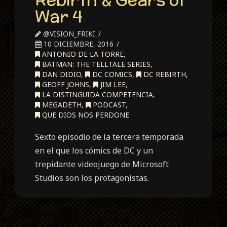
War 4
@VISION_FRIKI
10 DICIEMBRE, 2016
ANTONIO DE LA TORRE
,
BATMAN: THE TELLTALE SERIES
,
DAN DIDIO
,
DC COMICS
,
DC REBIRTH
,
GEOFF JOHNS
,
JIM LEE
,
LA DISTINGUIDA COMPETENCIA
,
MEGADETH
,
PODCAST
,
QUE DIOS NOS PERDONE
Sexto episodio de la tercera temporada
en el que los cómics de DC y un
trepidante videojuego de Microsoft
Studios son los protagonistas.