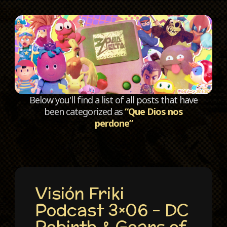
C
Below you'll find a list of all posts that have
been categorized as
“Que Dios nos
perdone”
Visión Friki
Podcast 3×06 – DC
Rebirth & Gears of