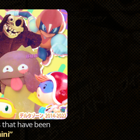
Catego
Archi
sts that have been
ini”