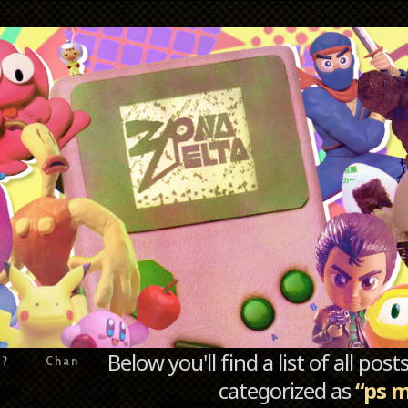
Below you'll find a list of all po
e?
Chan
categorized as
“ps m