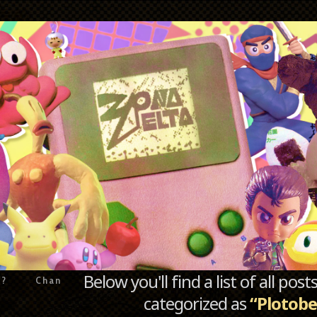
Below you'll find a list of all po
e?
Chan
categorized as
“Plotobe