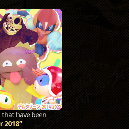
Catego
Archi
sts that have been
r 2018”