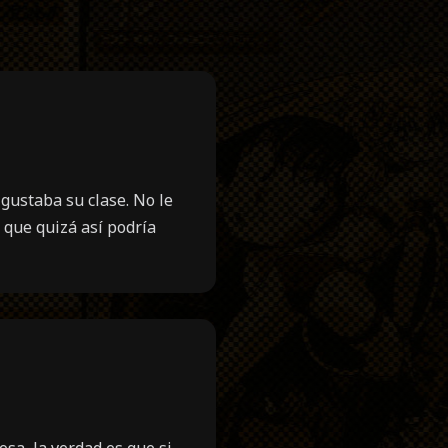
gustaba su clase. No le
 que quizá así podría
a, la verdad es que si