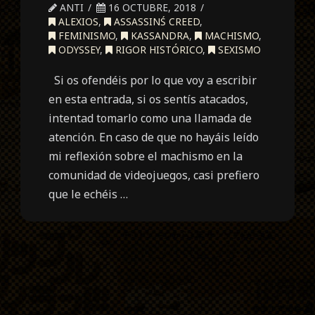
ANTI
16 OCTUBRE, 2018
ALEXIOS
,
ASSASSINŚ CREED
,
FEMINISMO
,
KASSANDRA
,
MACHISMO
,
ODYSSEY
,
RIGOR HISTÓRICO
,
SEXISMO
Si os ofendéis por lo que voy a escribir
en esta entrada, si os sentís atacados,
intentad tomarlo como una llamada de
atención. En caso de que no hayáis leído
mi reflexión sobre el machismo en la
comunidad de videojuegos, casi prefiero
que le echéis …