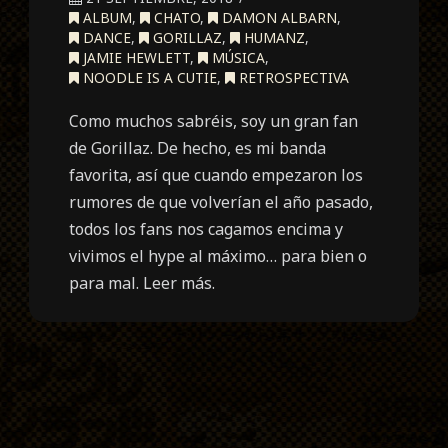
ALBUM
,
CHATO
,
DAMON ALBARN
,
DANCE
,
GORILLAZ
,
HUMANZ
,
JAMIE HEWLETT
,
MÚSICA
,
NOODLE IS A CUTIE
,
RETROSPECTIVA
Como muchos sabréis, soy un gran fan
de Gorillaz. De hecho, es mi banda
favorita, así que cuando empezaron los
rumores de que volverían el año pasado,
todos los fans nos cagamos encima y
vivimos el hype al máximo… para bien o
para mal. Leer más.