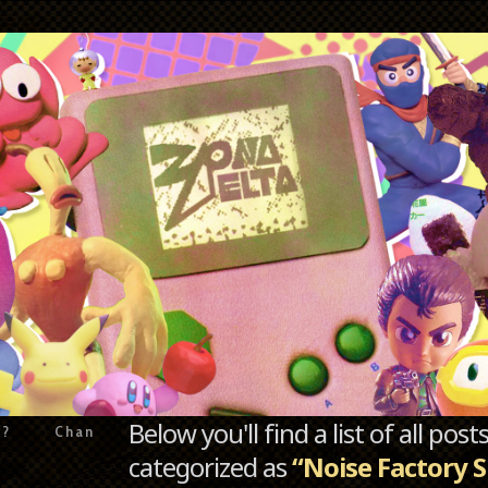
Below you'll find a list of all po
e?
Chan
categorized as
“Noise Factory 