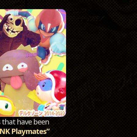
Catego
Archi
sts that have been
SNK Playmates”