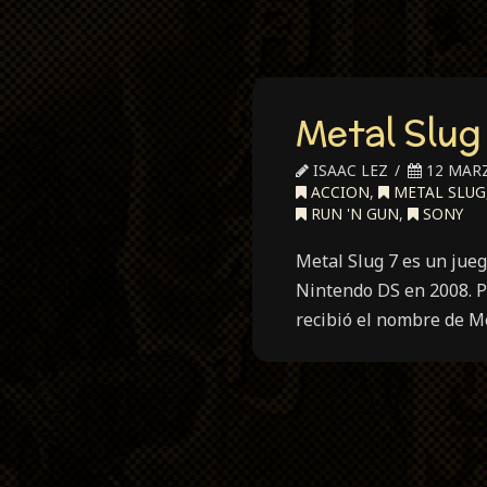
Metal Slug
ISAAC LEZ
12 MARZ
ACCION
,
METAL SLUG
RUN 'N GUN
,
SONY
Metal Slug 7 es un jue
Nintendo DS en 2008. P
recibió el nombre de Me