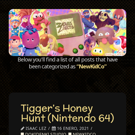
C
Below you'll find a list of all posts that have
been categorized as
“NewKidCo”
Tigger’s Honey
Hunt (Nintendo 64)
ISAAC LEZ
16 ENERO, 2021
DOKIDENKI STUDIO
,
NEWKIDCO
,