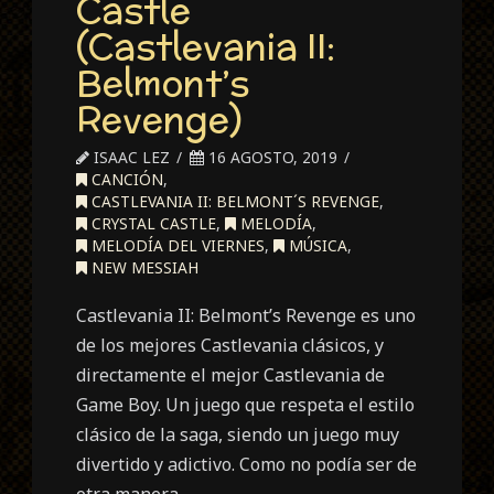
Castle
(Castlevania II:
Belmont’s
Revenge)
ISAAC LEZ
16 AGOSTO, 2019
CANCIÓN
,
CASTLEVANIA II: BELMONT´S REVENGE
,
CRYSTAL CASTLE
,
MELODÍA
,
MELODÍA DEL VIERNES
,
MÚSICA
,
NEW MESSIAH
Castlevania II: Belmont’s Revenge es uno
de los mejores Castlevania clásicos, y
directamente el mejor Castlevania de
Game Boy. Un juego que respeta el estilo
clásico de la saga, siendo un juego muy
divertido y adictivo. Como no podía ser de
otra manera…