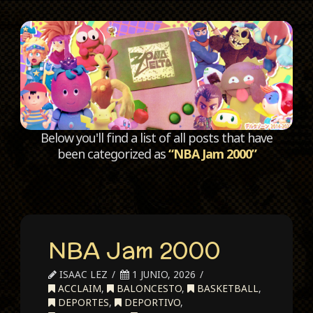
C
Below you'll find a list of all posts that have
been categorized as
“NBA Jam 2000”
NBA Jam 2000
ISAAC LEZ
1 JUNIO, 2026
ACCLAIM
,
BALONCESTO
,
BASKETBALL
,
DEPORTES
,
DEPORTIVO
,