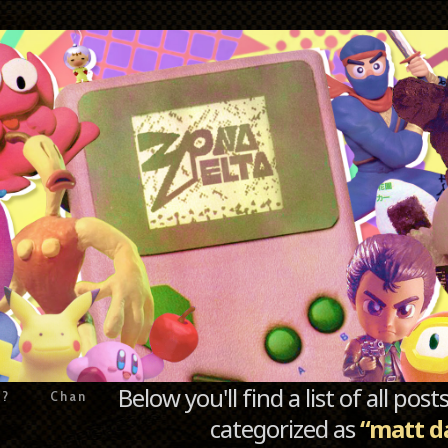
Below you'll find a list of all po
e?
Chan
categorized as
“matt 