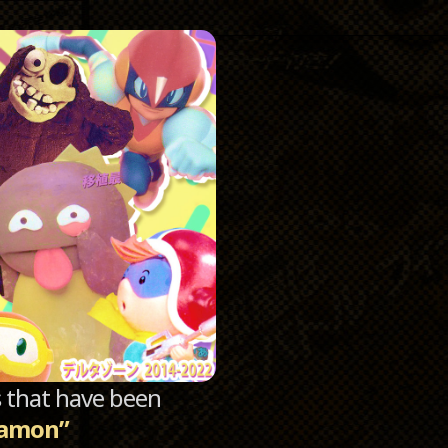
Catego
Archi
sts that have been
damon”