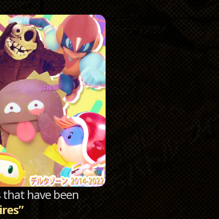
Catego
Archi
sts that have been
ires”