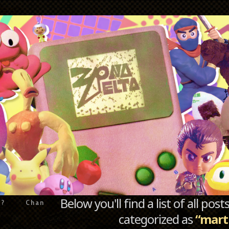
Below you'll find a list of all po
e?
Chan
categorized as
“mart