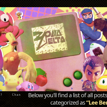
Below you'll find a list of all po
e?
Chan
categorized as
“Lee Be