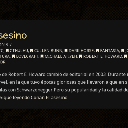
sesino
 2019
IC
,
CTHULHU
,
CULLEN BUNN
,
DARK HORSE
,
FANTASÍA
,
J
TURA
,
LOVECRAFT
,
MICHAEL ATIYEH
,
ROBERT E. HOWARD
,
OR
e de Robert E. Howard cambió de editorial en 2003. Durante 
el, en la que tuvo épocas gloriosas que llevaron a que en 
las con Schwarzenegger. Pero su popularidad y la calidad de
Sigue leyendo
Conan El asesino