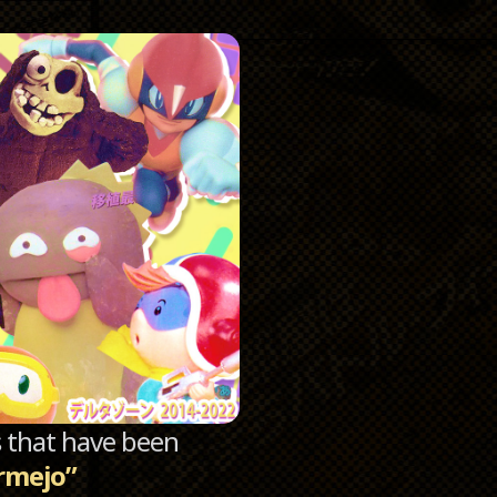
Catego
Archi
sts that have been
rmejo”