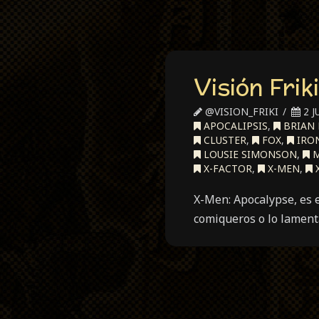
Visión Frik
@VISION_FRIKI
2 J
APOCALIPSIS
,
BRIAN 
CLUSTER
,
FOX
,
IRO
LOUSIE SIMONSON
,
M
X-FACTOR
,
X-MEN
,
X
X-Men: Apocalypse, es e
comiqueros o lo lament