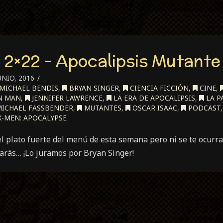
i 2×22 – Apocalipsis Mutante
UNIO, 2016
MICHAEL BENDIS
,
BRYAN SINGER
,
CIENCIA FICCIÓN
,
CINE
,
N MAN
,
JENNIFER LAWRENCE
,
LA ERA DE APOCALIPSIS
,
LA P
ICHAEL FASSBENDER
,
MUTANTES
,
OSCAR ISAAC
,
PODCAST
-MEN: APOCALYPSE
l plato fuerte del menú de esta semana pero ni se te ocurra
arás… ¡Lo juramos por Bryan Singer!