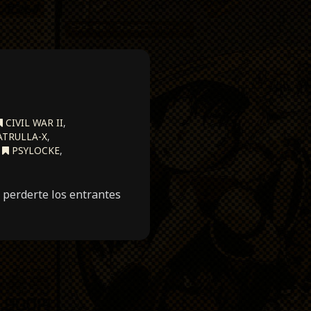
CIVIL WAR II
,
ATRULLA-X
,
,
PSYLOCKE
,
 perderte los entrantes