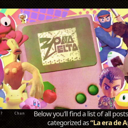
Below you'll find a list of all po
e?
Chan
categorized as
“La era de A