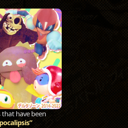
Catego
Archi
sts that have been
pocalipsis”