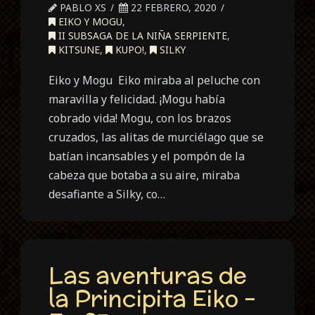
PABLO XS
22 FEBRERO, 2020
EIKO Y MOGU
,
II SUBSAGA DE LA NIÑA SERPIENTE
,
KITSUNE
,
KUPO!
,
SILKY
Eiko y Mogu Eiko miraba al peluche con
maravilla y felicidad. ¡Mogu había
cobrado vida! Mogu, con los brazos
cruzados, las alitas de murciélago que se
batían incansables y el pompón de la
cabeza que botaba a su aire, miraba
desafiante a Silky, co…
Las aventuras de
la Principita Eiko –